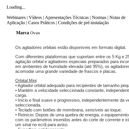
Loading...
Webinares
|
Vídeos
|
Apresentações Técnicas
|
Normas
|
Notas de
Aplicação
|
Casos Práticos
|
Condições de pré-instalação
Marca
Ovan
Os agitadores orbitais estão disponíveis em formato digital.
Com diferentes plataformas que suportam entre os 5 Kg e 2
agitação orbital e agitadores especiais preparados para inc
em ambientes de humidade elevada (até 95%), os agitadore
acomodar uma grande variedade de frascos e placas.
Orbital Mini
• Agitador orbital adequado para recipientes de tamanho pe
• Mantém a velocidade seleccionada constante, independen
carga.
• Início e final suave e progressivo, independentemente da v
seleccionada.
• Teclado com botões de membrana, sensíveis ao toque.
• Reinício: Depois de uma quebra de energia, o equipamento i
com os parâmetros inseridos antes do corte de corrente e ir
um sinal no ecrã para aviso.