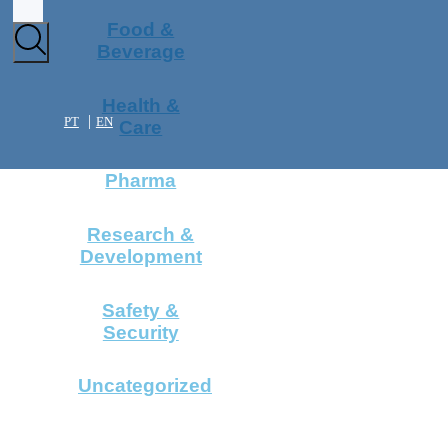
Food &
Beverage
Health &
PT
EN
Care
Pharma
Research &
Development
Safety &
Security
Uncategorized