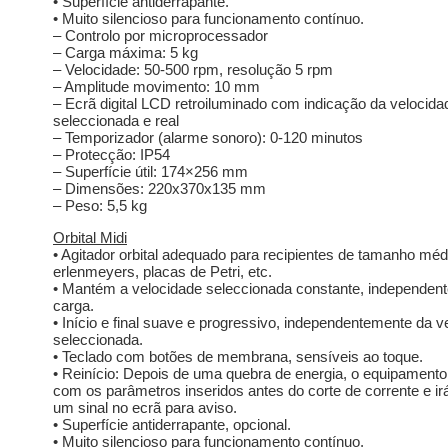
• Superfície antiderrapante.
• Muito silencioso para funcionamento contínuo.
– Controlo por microprocessador
– Carga máxima: 5 kg
– Velocidade: 50-500 rpm, resolução 5 rpm
– Amplitude movimento: 10 mm
– Ecrã digital LCD retroiluminado com indicação da velocida
seleccionada e real
– Temporizador (alarme sonoro): 0-120 minutos
– Protecção: IP54
– Superfície útil: 174×256 mm
– Dimensões: 220x370x135 mm
– Peso: 5,5 kg
Orbital Midi
• Agitador orbital adequado para recipientes de tamanho médi
erlenmeyers, placas de Petri, etc.
• Mantém a velocidade seleccionada constante, independen
carga.
• Início e final suave e progressivo, independentemente da v
seleccionada.
• Teclado com botões de membrana, sensíveis ao toque.
• Reinício: Depois de uma quebra de energia, o equipamento i
com os parâmetros inseridos antes do corte de corrente e ir
um sinal no ecrã para aviso.
• Superfície antiderrapante, opcional.
• Muito silencioso para funcionamento contínuo.