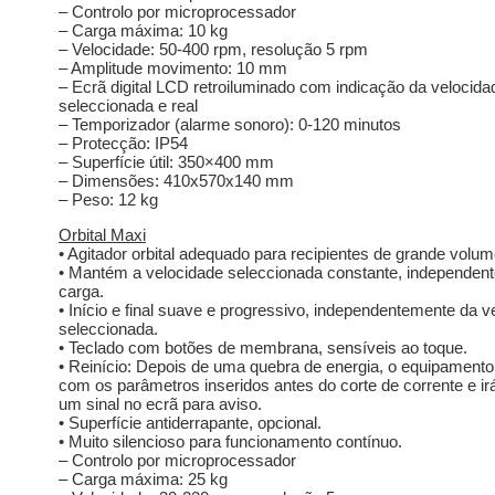
– Controlo por microprocessador
– Carga máxima: 10 kg
– Velocidade: 50-400 rpm, resolução 5 rpm
– Amplitude movimento: 10 mm
– Ecrã digital LCD retroiluminado com indicação da velocida
seleccionada e real
– Temporizador (alarme sonoro): 0-120 minutos
– Protecção: IP54
– Superfície útil: 350×400 mm
– Dimensões: 410x570x140 mm
– Peso: 12 kg
Orbital Maxi
• Agitador orbital adequado para recipientes de grande volum
• Mantém a velocidade seleccionada constante, independen
carga.
• Início e final suave e progressivo, independentemente da v
seleccionada.
• Teclado com botões de membrana, sensíveis ao toque.
• Reinício: Depois de uma quebra de energia, o equipamento i
com os parâmetros inseridos antes do corte de corrente e ir
um sinal no ecrã para aviso.
• Superfície antiderrapante, opcional.
• Muito silencioso para funcionamento contínuo.
– Controlo por microprocessador
– Carga máxima: 25 kg