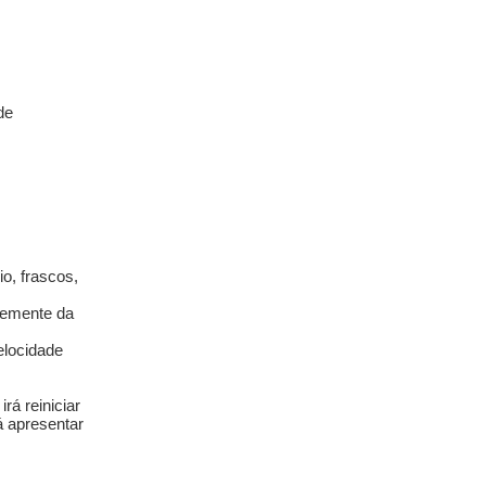
de
o, frascos,
temente da
elocidade
rá reiniciar
á apresentar