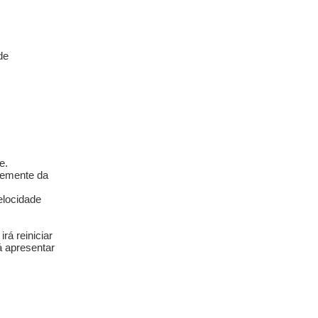
de
e.
temente da
elocidade
rá reiniciar
á apresentar