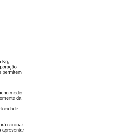
5 Kg,
orporação
s permitem
queno médio
temente da
elocidade
rá reiniciar
á apresentar