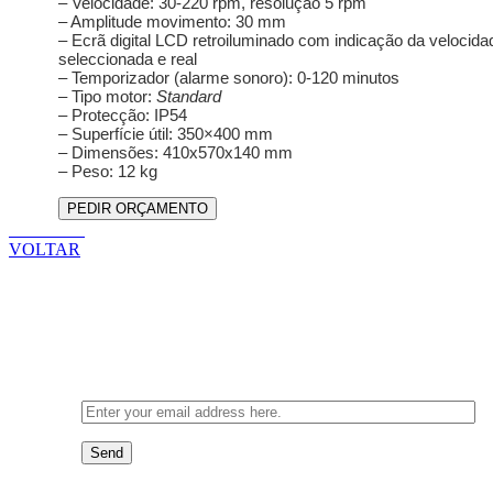
– Velocidade: 30-220 rpm, resolução 5 rpm
– Amplitude movimento: 30 mm
– Ecrã digital LCD retroiluminado com indicação da velocida
seleccionada e real
– Temporizador (alarme sonoro): 0-120 minutos
– Tipo motor:
Standard
– Protecção: IP54
– Superfície útil: 350×400 mm
– Dimensões: 410x570x140 mm
– Peso: 12 kg
PEDIR ORÇAMENTO
VOLTAR
VOLTAR
Newsletter
Send