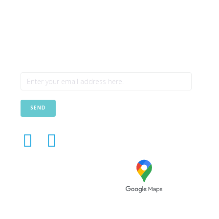
Newsletter
SEND
Avenida das Túlipas, nº 6 - 5º
Andar, Miraflores, 1495-158
Algés - Portugal