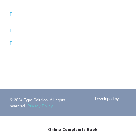
(+351) 214 121 596 (Cost of call to national
landline)
(+351) 216 028 562 (Cost of calls to national
landlines)
info@typesolution.pt
Developed by:
© 2024 Type Solution. All rights
reserved.
Privacy Policy
Online Complaints Book