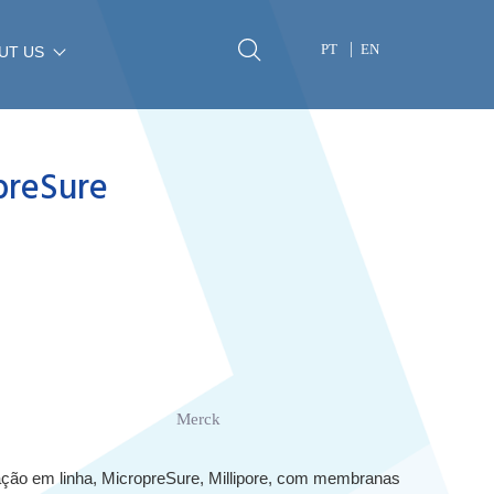
PT
EN
UT US
preSure
Merck
ração em linha, MicropreSure, Millipore, com membranas