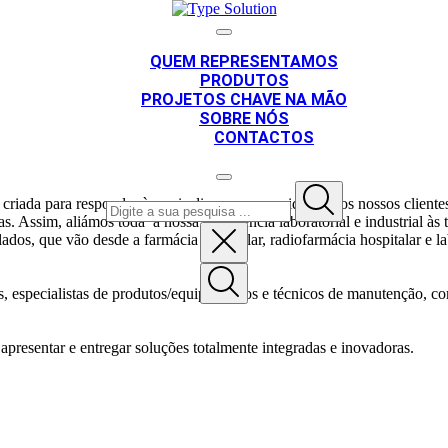
QUEM REPRESENTAMOS
PRODUTOS
PROJETOS CHAVE NA MÃO
SOBRE NÓS
CONTACTOS
 criada para responder às mais diversas necessidades dos nossos clien
s. Assim, aliámos toda a nossa experiência laboratorial e industrial à
dos, que vão desde a farmácia hospitalar, radiofarmácia hospitalar e lab
ers, especialistas de produtos/equipamentos e técnicos de manutenção
PT
EN
apresentar e entregar soluções totalmente integradas e inovadoras.