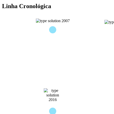
Linha Cronológica
Fundação da Type Solution
Primeiro
limpas