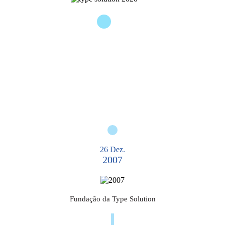
as da Água Online
LAB2GO
26 Dez.
2007
Fundação da Type Solution