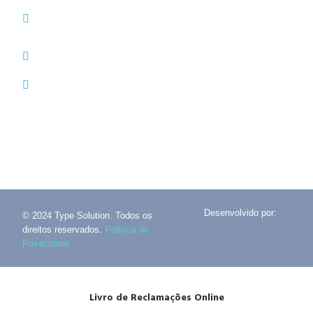
(+351) 214 121 596 (Custo de chamada para rede
fixa nacional)
(+351) 216 028 562 (Custo de chamada para rede
fixa nacional)
info@typesolution.pt
Desenvolvido por:
© 2024 Type Solution. Todos os
direitos reservados.
Política de
Privacidade
Livro de Reclamações Online