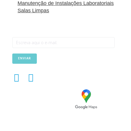
Manutenção de Instalações Laboratoriais
Salas Limpas
Newsletter
ENVIAR
Avenida das Túlipas, n.º 6 -
5º Andar, Miraflores, 1495-
158 Algés - Portugal