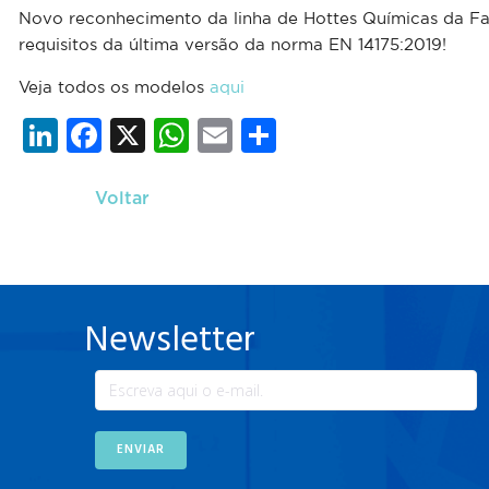
Novo reconhecimento da linha de Hottes Químicas da Fas
requisitos da última versão da norma EN 14175:2019!
Veja todos os modelos
aqui
Li
F
X
W
E
S
n
a
h
m
h
k
c
at
ai
ar
Voltar
e
e
s
l
e
dI
b
A
n
o
p
Newsletter
o
p
k
ENVIAR