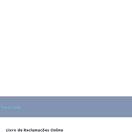
 fixa nacional)
 fixa nacional)
e Privacidade
Livro de Reclamações Online