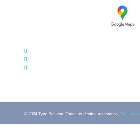
Avenida das Túlipas, n.º 6 - 5º
Andar, Miraflores, 1495-158 Algés -
Portugal
(+351) 214 121 596 (Custo de chamada para rede
(+351) 216 028 562 (Custo de chamada para rede
info@typesolution.pt
© 2024 Type Solution. Todos os direitos reservados.
Política d