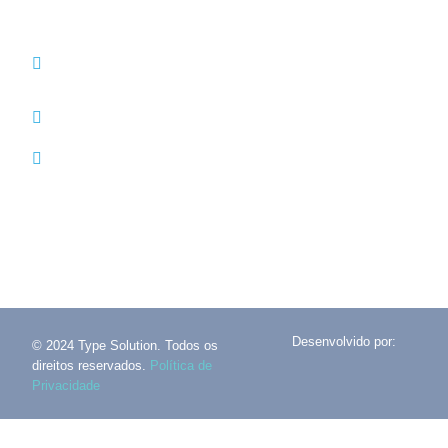
(+351) 214 121 596 (Custo de chamada para rede
fixa nacional)
(+351) 216 028 562 (Custo de chamada para rede
fixa nacional)
info@typesolution.pt
Desenvolvido por:
© 2024 Type Solution. Todos os
direitos reservados.
Política de
Privacidade