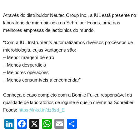
Através do distribuidor Neutec Group Inc., a IUL está presente no
laboratório de microbiologia da Schreiber Foods, uma das
melhores empresas de lacticínios do mundo.
“Com a IUL Instruments automatizámos diversos processos de
microbiologia, cujas vantagens são:
– Menor margem de erro
– Menos desperdício
– Melhores operações
– Menos consumíveis a encomendar”
Conheça o caso completo com a Bonnie Fuller, responsável da
qualidade de laboratórios de iogurte e queijo creme na Schreiber
Foods:
https://lnkd.in/dz8sd_E
Li
F
X
W
E
S
n
a
h
m
h