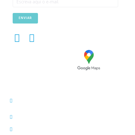
ENVIAR
Avenida das Túlipas, n.º 6 -
5º Andar, Miraflores, 1495-
158 Algés - Portugal
(+351) 214 121 596 (Custo de chamada para rede
fixa nacional)
(+351) 216 028 562 (Custo de chamada para rede
fixa nacional)
info@typesolution.pt