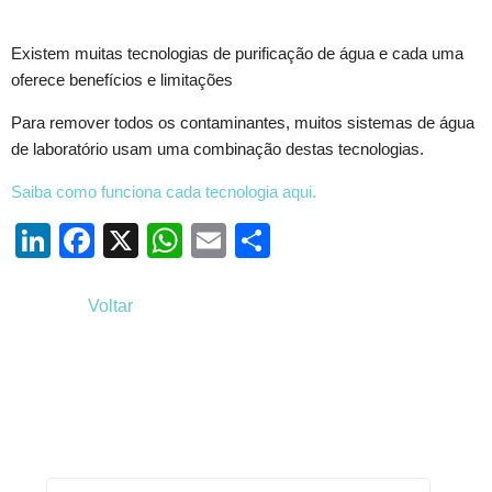
Existem muitas tecnologias de purificação de água e cada uma
oferece benefícios e limitações
Para remover todos os contaminantes, muitos sistemas de água
de laboratório usam uma combinação destas tecnologias.
Saiba como funciona cada tecnologia aqui.
Li
F
X
W
E
S
n
a
h
m
h
k
c
at
ail
ar
Voltar
e
e
s
e
dI
b
A
n
o
p
Newsletter
o
p
k