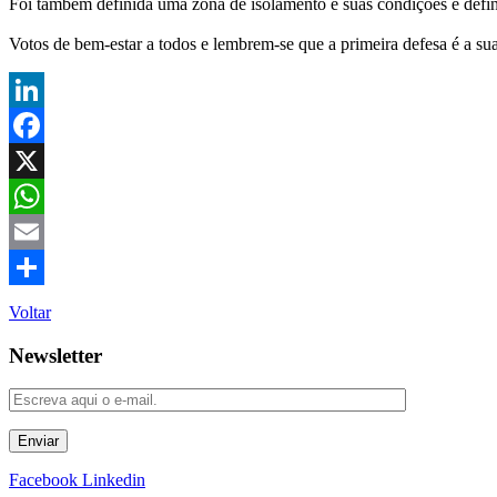
Foi também definida uma zona de isolamento e suas condições e defini
Votos de bem-estar a todos e lembrem-se que a primeira defesa é a sua
LinkedIn
Facebook
X
WhatsApp
Email
Share
Voltar
Newsletter
Enviar
Facebook
Linkedin