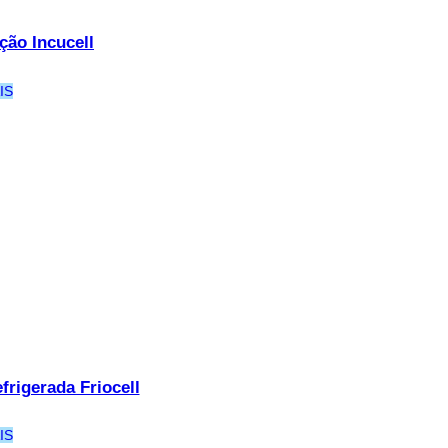
ção Incucell
IS
frigerada Friocell
IS