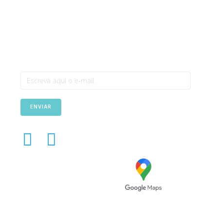
Newsletter
ENVIAR
Avenida das Túlipas, n.º 6 -
5º Andar, Miraflores, 1495-
158 Algés - Portugal