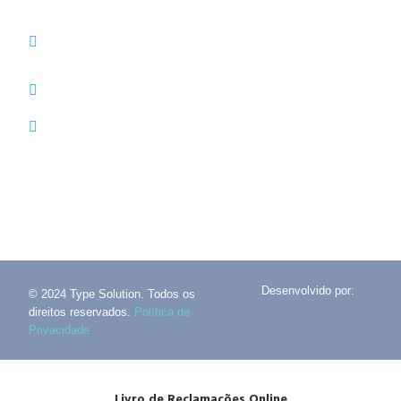
(+351) 214 121 596 (Custo de chamada para rede
fixa nacional)
(+351) 216 028 562 (Custo de chamada para rede
fixa nacional)
info@typesolution.pt
Desenvolvido por:
© 2024 Type Solution. Todos os
direitos reservados.
Política de
Privacidade
Livro de Reclamações Online