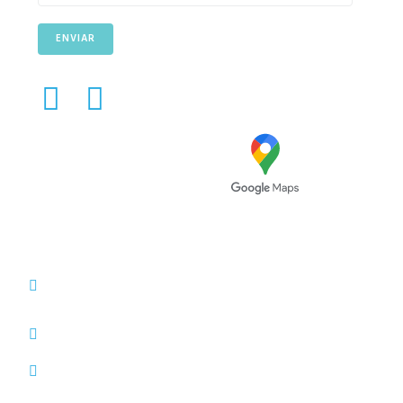
ENVIAR
Avenida das Túlipas, n.º 6 -
5º Andar, Miraflores, 1495-
158 Algés - Portugal
(+351) 214 121 596 (Custo de chamada para rede
fixa nacional)
(+351) 216 028 562 (Custo de chamada para rede
fixa nacional)
info@typesolution.pt