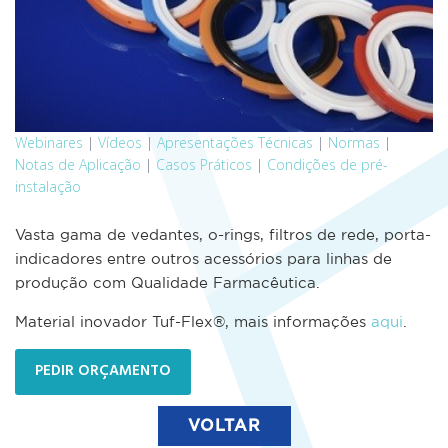
Webinares
|
Vídeos
|
Apresentações Técnicas
|
Normas
|
Notas de Aplicação
|
Casos Práticos
|
Condições de pré-
instalação
Vasta gama de vedantes, o-rings, filtros de rede, porta-
indicadores entre outros acessórios para linhas de
produção com Qualidade Farmacêutica.
Material inovador Tuf-Flex®, mais informações
aqui
.
PEDIR ORÇAMENTO
VOLTAR