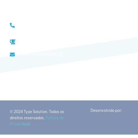
(+351) 214 121 596 (Custo de chamada para rede fixa
nacional)
(+351) 216 028 562 (Custo de chamada para rede
fixa nacional)
info@typesolution.pt
Desenvolvido por:
© 2024 Type Solution. Todos os
direitos reservados.
Política de
Privacidade