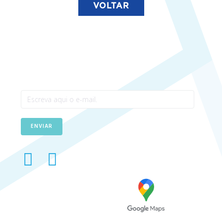
VOLTAR
Newsletter
ENVIAR
Avenida das Túlipas, n.º 6 - 5º
Andar, Miraflores, 1495-158
Algés - Portugal