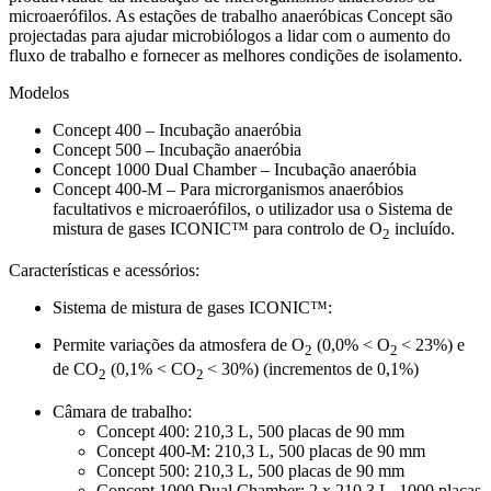
microaerófilos. As estações de trabalho anaeróbicas Concept são
projectadas para ajudar microbiólogos a lidar com o aumento do
fluxo de trabalho e fornecer as melhores condições de isolamento.
Modelos
Concept 400 – Incubação anaeróbia
Concept 500 – Incubação anaeróbia
Concept 1000 Dual Chamber – Incubação anaeróbia
Concept 400-M – Para microrganismos anaeróbios
facultativos e microaerófilos, o utilizador usa o Sistema de
mistura de gases ICONIC™ para controlo de O
incluído.
2
Características e acessórios:
Sistema de mistura de gases ICONIC™:
Permite variações da atmosfera de O
(0,0% < O
< 23%) e
2
2
de CO
(0,1% < CO
< 30%) (incrementos de 0,1%)
2
2
Câmara de trabalho:
Concept 400: 210,3 L, 500 placas de 90 mm
Concept 400-M: 210,3 L, 500 placas de 90 mm
Concept 500: 210,3 L, 500 placas de 90 mm
Concept 1000 Dual Chamber: 2 x 210,3 L, 1000 placas