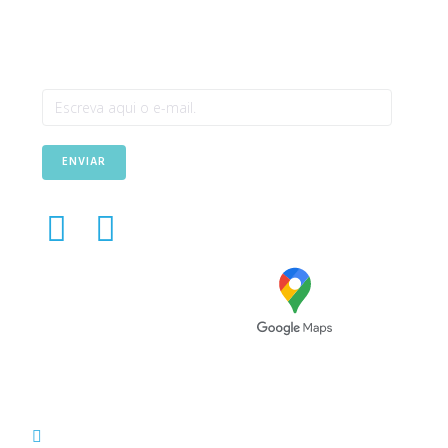
Newsletter
ENVIAR
Avenida das Túlipas, n.º 6 -
5º Andar, Miraflores, 1495-
158 Algés - Portugal
(+351) 214 121 596 (Custo de chamada para rede