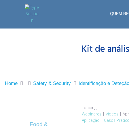
QUEM R
Kit de anál
Home
Safety & Security
Identificação e Deteçã
Loading...
Webinares
|
Vídeos
|
Apr
Aplicação
|
Casos Prátic
Food &