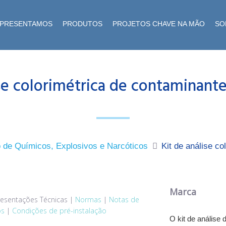
EPRESENTAMOS
PRODUTOS
PROJETOS CHAVE NA MÃO
SO
ise colorimétrica de contaminante
o de Químicos, Explosivos e Narcóticos
Kit de análise c
Marca
esentações Técnicas
|
Normas
|
Notas de
os
|
Condições de pré-instalação
O kit de análise