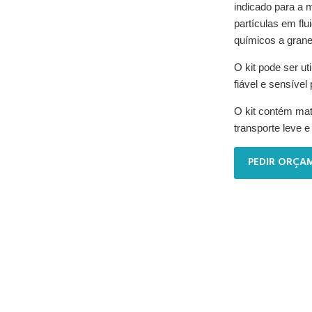
indicado para a 
partículas em flu
químicos a granel
O kit pode ser u
fiável e sensível
O kit contém mate
transporte leve e 
PEDIR ORÇA