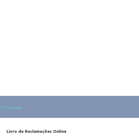
 fixa nacional)
 fixa nacional)
e Privacidade
Livro de Reclamações Online