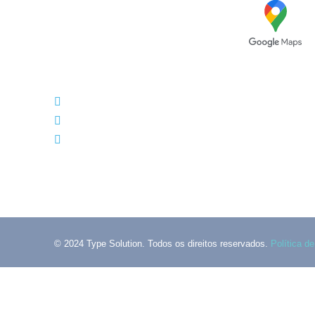
Avenida das Túlipas, n.º 6 - 5º
Andar, Miraflores, 1495-158 Algés -
Portugal
(+351) 214 121 596 (Custo de chamada para rede
(+351) 216 028 562 (Custo de chamada para rede
info@typesolution.pt
© 2024 Type Solution. Todos os direitos reservados.
Política d