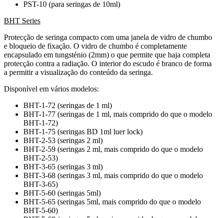
PST-10 (para seringas de 10ml)
BHT Series
Protecção de seringa compacto com uma janela de vidro de chumbo
e bloqueio de fixação. O vidro de chumbo é completamente
encapsulado em tungsténio (2mm) o que permite que haja completa
protecção contra a radiação. O interior do escudo é branco de forma
a permitir a visualização do conteúdo da seringa.
Disponível em vários modelos:
BHT-1-72 (seringas de 1 ml)
BHT-1-77 (seringas de 1 ml, mais comprido do que o modelo
BHT-1-72)
BHT-1-75 (seringas BD 1ml luer lock)
BHT-2-53 (seringas 2 ml)
BHT-2-59 (seringas 2 ml, mais comprido do que o modelo
BHT-2-53)
BHT-3-65 (seringas 3 ml)
BHT-3-68 (seringas 3 ml, mais comprido do que o modelo
BHT-3-65)
BHT-5-60 (seringas 5ml)
BHT-5-65 (seringas 5ml, mais comprido do que o modelo
BHT-5-60)