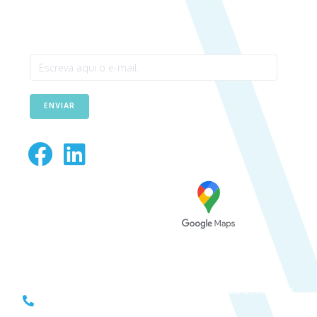
Newsletter
ENVIAR
Avenida das Túlipas, n.º 6 - 5º
Andar, Miraflores, 1495-158
Algés - Portugal
(+351) 214 121 596 (Custo de chamada para rede fixa
nacional)