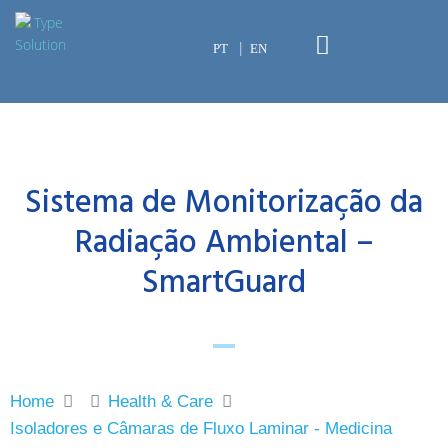
PT
EN
Sistema de Monitorização da
Radiação Ambiental –
SmartGuard
Home
Health & Care
Isoladores e Câmaras de Fluxo Laminar - Medicina