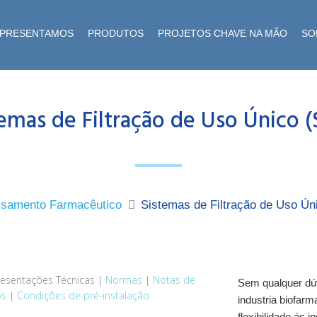
EPRESENTAMOS
PRODUTOS
PROJETOS CHAVE NA MÃO
SO
emas de Filtração de Uso Único 
ssamento Farmacêutico
Sistemas de Filtração de Uso Ún
esentações Técnicas
|
Normas
|
Notas de
Sem qualquer dúv
os
|
Condições de pré-instalação
industria biofar
flexibilidade ás 