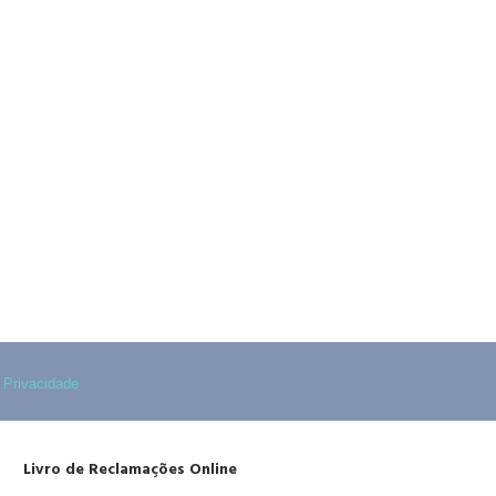
 fixa nacional)
 fixa nacional)
e Privacidade
Livro de Reclamações Online