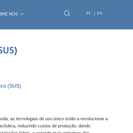
PT
EN
BRE NÓS
(SUS)
ico (SUS)
ida, as tecnologias de uso único estão a revolucionar a
macêutica, reduzindo custos de produção, dando
instalações fabris, e estando mais próximas dos