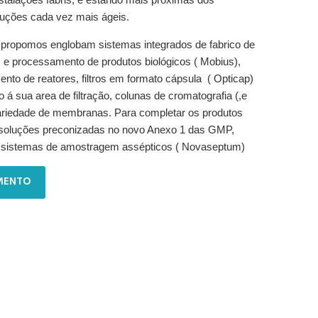
luções cada vez mais ágeis.
 propomos englobam sistemas integrados de fabrico de
s e processamento de produtos biológicos ( Mobius),
ento de reatores, filtros em formato cápsula ( Opticap)
 á sua area de filtração, colunas de cromatografia (,e
variedade de membranas. Para completar os produtos
 soluções preconizadas no novo Anexo 1 das GMP,
 e sistemas de amostragem assépticos ( Novaseptum)
MENTO