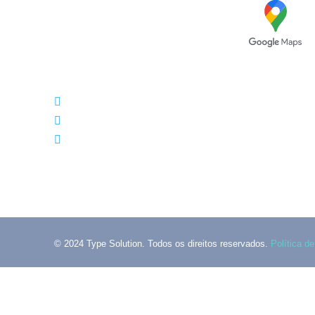
Avenida das Túlipas, n.º 6 - 5º
Andar, Miraflores, 1495-158 Algés -
Portugal
(+351) 214 121 596 (Custo de chamada para rede
(+351) 216 028 562 (Custo de chamada para rede
info@typesolution.pt
© 2024 Type Solution. Todos os direitos reservados.
Política d