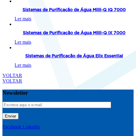
Sistemas de Purificação de Água Milli-Q IQ 7000
Ler mais
Sistemas de Purificação de Água Milli-Q IX 7000
Ler mais
Sistemas de Purificação de Água Elix Essential
Ler mais
VOLTAR
VOLTAR
Newsletter
Enviar
Facebook
Linkedin