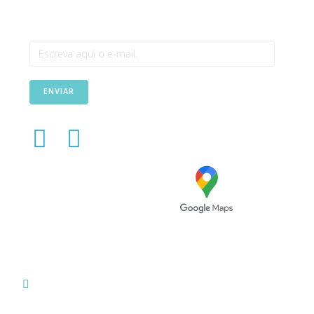
n
o
p
Newsletter
o
p
k
ENVIAR
Avenida das Túlipas, n.º 6 -
5º Andar, Miraflores, 1495-
158 Algés - Portugal
(+351) 214 121 596 (Custo de chamada para rede
fixa nacional)
(+351) 216 028 562 (Custo de chamada para rede