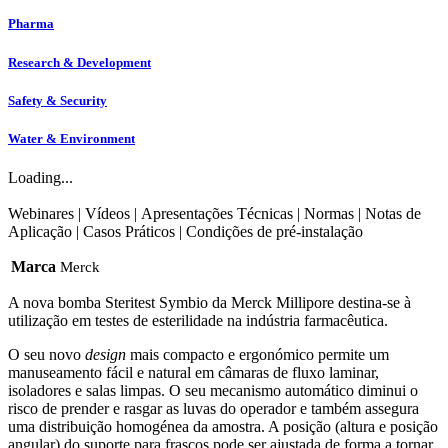
Pharma
Research & Development
Safety & Security
Water & Environment
Loading...
Webinares
|
Vídeos
|
Apresentações Técnicas
|
Normas
|
Notas de
Aplicação
|
Casos Práticos
|
Condições de pré-instalação
Marca
Merck
A nova bomba Steritest Symbio da Merck Millipore destina-se à
utilização em testes de esterilidade na indústria farmacêutica.
O seu novo
design
mais compacto e ergonómico permite um
manuseamento fácil e natural em câmaras de fluxo laminar,
isoladores e salas limpas. O seu mecanismo automático diminui o
risco de prender e rasgar as luvas do operador e também assegura
uma distribuição homogénea da amostra. A posição (altura e posição
angular) do suporte para frascos pode ser ajustada de forma a tornar